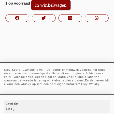
1 op voorraad
In winkelwagen
Cley Secret Campbeltown – De ‘spirit’ of moutwijn volgens het oude
recept komt na drievoudige distillatie uit een originele Schiedamse
ketel. Voor de spirit kiezen Paul en Maria voor dubbele lagering,
waarvan de tweede lagering op kleine, actieve vaten. En dat levert bij
elkaar een whisky op met een heel eigen karakter: Cley Whisky.
Gewicht
1,8 kg