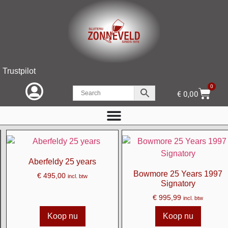
de
inhoud
Trustpilot
0
€
0,00
Aberfeldy 25 years
Bowmore 25 Years 1997
€
495,00
incl. btw
Signatory
€
995,99
incl. btw
Koop nu
Koop nu