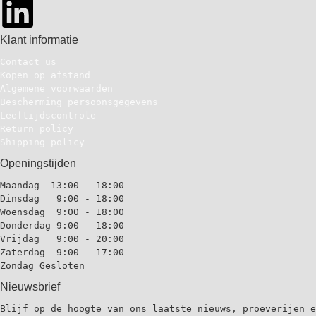
Klant informatie
Contact us
Kopen op afstand
Algemene voorwaarden
Bescherming persoonsgegevens
Leeftijdscontrole
Return policy
Shipping policy
Openingstijden
Maandag  13:00 - 18:00

Dinsdag   9:00 - 18:00

Woensdag  9:00 - 18:00

Donderdag 9:00 - 18:00

Vrijdag   9:00 - 20:00

Zaterdag  9:00 - 17:00

Zondag Gesloten
Nieuwsbrief
Blijf op de hoogte van ons laatste nieuws, proeverijen e